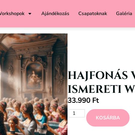
orkshopok
Ajándékozás
Csapatoknak
Galéria
HAJFONÁS 
ISMERETI 
33.990
Ft
KOSÁRBA