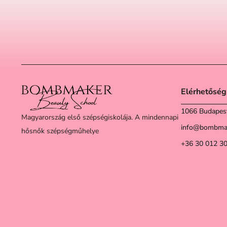
Elérhetőség
1066 Budapest
Magyarország első szépségiskolája. A mindennapi
info@bombma
hősnők szépségműhelye
+36 30 012 3