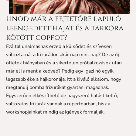
Unod már a fejtetőre lapuló
leengedett hajat és a tarkóra
kötött copfot?
Ezáltal unalmasnak érzed a külsődet és szívesen
változtatnál a frizurádon akár nap mint nap? De az új
ötletek hiányában és a sikertelen próbálkozások után
már el is ment a kedved? Pedig egy igazi nő egyik
legszebb éke a hajkoronája. Itt a kiváló alkalom, hogy
megtanulj bomba frizurákat gyártani magadnak.
Egyszerűen elkészíthető de nagyszerű hatást keltő,
változatos frizurák vannak a repertoárban, hisz a
workshopjainkat mindig az igények formálják.