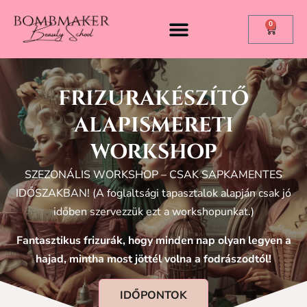
0
FRIZURAKÉSZÍTŐ
ALAPISMERETI
WORKSHOP
SZEZONÁLIS WORKSHOP – CSAK SAPKAMENTES
IDŐSZAKBAN! (A foglaltsági tapasztalok alapján csak jó
időben szervezzük ezt a workshopunkat.)
Fantasztikus frizurák, hogy minden nap olyan legyen a
hajad, mintha most jöttél volna a fodrászodtól!
IDŐPONTOK