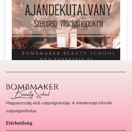
Voucher 10
10.000
Ft
Kosárba
Magyarország első szépségiskolája. A mindennapi hősnők
szépségműhelye
Elérhetőség