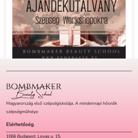
Voucher 10
10.000
Ft
Kosárba
Magyarország első szépségiskolája. A mindennapi hősnők
szépségműhelye
Elérhetőség
1066 Budapest, Lovag u. 15.